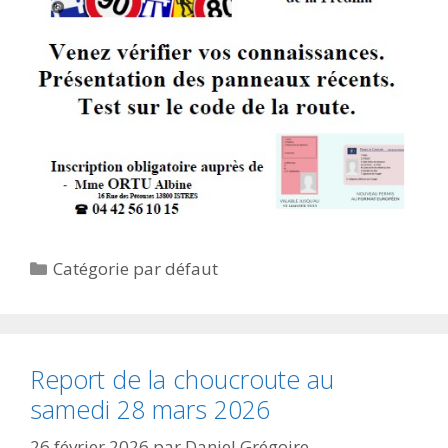
Catégories
Catégorie par défaut
Report de la choucroute au
samedi 28 mars 2026
26 février 2026
par
Daniel Grégoire