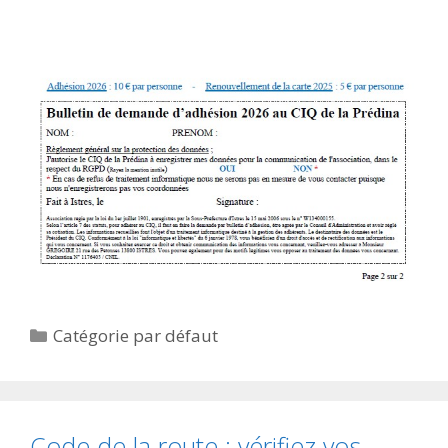
Catégories
Catégorie par défaut
Code de la route : vérifiez vos