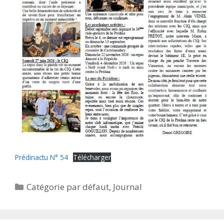
Prédinactu N° 54
Télécharger
Catégories
Catégorie par défaut
,
Journal