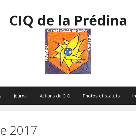
CIQ de la Prédina
s
Journal
Actions du CIQ
Photos et statuts
I
e 2017