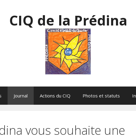
CIQ de la Prédina
s
Journal
Actions du CIQ
Photos et statuts
I
édina vous souhaite une