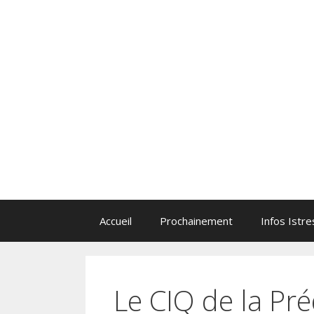
Aller
au
contenu
Accueil
Prochainement
Infos Istre
Le CIQ de la Pr