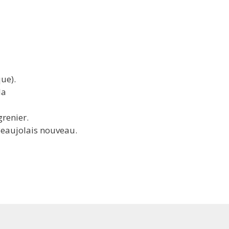
ue).
la
renier.
eaujolais nouveau.